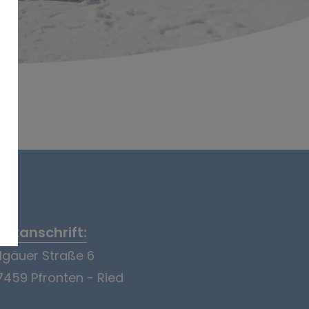
ostanschrift:
llgäuer Straße 6
7459 Pfronten - Ried