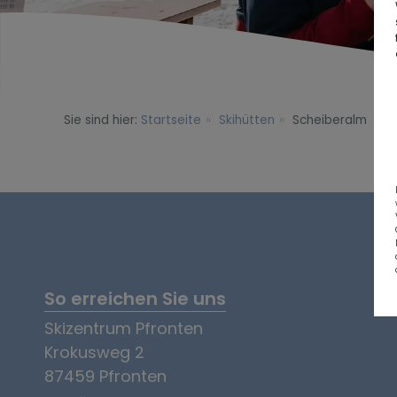
Sie sind hier:
Startseite
Skihütten
Scheiberalm
So erreichen Sie uns
Skizentrum Pfronten
Krokusweg 2
87459 Pfronten