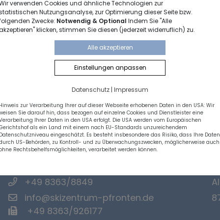
Wir verwenden Cookies und ähnliche Technologien zur
statistischen Nutzungsanalyse, zur Optimierung dieser Seite bzw.
folgenden Zwecke:
Notwendig & Optional
Indem Sie "Alle
akzeptieren" klicken, stimmen Sie diesen (jederzeit widerruflich) zu.
Alle akzeptieren
Einstellungen anpassen
Datenschutz
|
Impressum
Hinweis zur Verarbeitung Ihrer auf dieser Webseite erhobenen Daten in den USA: Wir
weisen Sie darauf hin, dass bezogen auf einzelne Cookies und Dienstleister eine
Verarbeitung Ihrer Daten in den USA erfolgt. Die USA werden vom Europäischen
Gerichtshof als ein Land mit einem nach EU-Standards unzureichendem
Datenschutzniveau eingeschätzt. Es besteht insbesondere das Risiko, dass Ihre Daten
durch US-Behörden, zu Kontroll- und zu Überwachungszwecken, möglicherweise auch
ohne Rechtsbehelfsmöglichkeiten, verarbeitet werden können.
Kontakt
P
+49 8363/8849
A
info@skizentrum-pfronten.de
8
+49 8363/926177