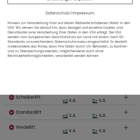
WINTER
Datenschutz
|
Impressum
Hinweis zur Verarbeitung Ihrer auf dieser Webseite erhobenen Daten in den
USA: Wir weisen Sie darauf hin, dass bezogen auf einzelne Cookies und
Dienstleister eine Verarbeitung Ihrer Daten in den USA erfolgt. Die USA
Lifte/Bahnen
Pisten
Rodeln
werden vom Europäischen Gerichtshof als ein Land mit einem nach EU-
Standards unzureichendem Datenschutzniveau eingeschätzt. Es besteht
insbesondere das Risiko, dass Ihre Daten durch US-Behörden, zu Kontroll-
und zu Überwachungszwecken, möglicherweise auch ohne
Jetzt geöffnet (0/5) Lifte
Rechtsbehelfsmöglichkeiten, verarbeitet werden können.
Familienlift
k.A.
k.A.
Ideallift
k.A.
k.A.
Scheiberlift
k.A.
k.A.
Standardlift
k.A.
k.A.
Wedellift
k.A.
k.A.