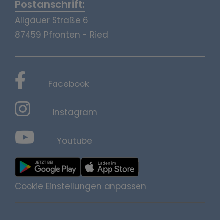
Postanschrift:
Allgäuer Straße 6
87459 Pfronten - Ried
Facebook
Instagram
Youtube
Cookie Einstellungen anpassen